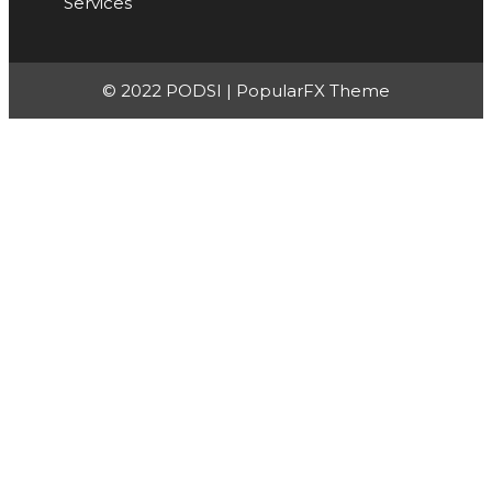
Services
© 2022 PODSI |
PopularFX Theme