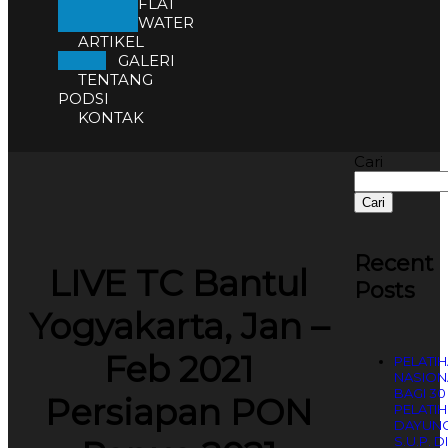
FLAT
WATER
ARTIKEL
GALERI
TENTANG
PODSI
KONTAK
Cari
Cari
Recent
LIVE TC Bantul
Posts
Yogyakarta, Jan –
Feb 2021
PELATI
NASION
BAGI 30
Persiapan PON
PELATIH
DAYUN
S.U.P. DI