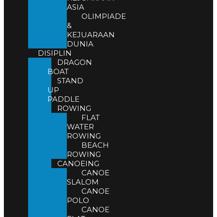
ASIA
OLIMPIADE
&
KEJUARAAN
DUNIA
DISIPLIN
DRAGON
BOAT
STAND
UP
PADDLE
ROWING
FLAT
WATER
ROWING
BEACH
ROWING
CANOEING
CANOE
SLALOM
CANOE
POLO
CANOE